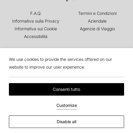
F.A.Q.
Termini e Condizioni
Informativa sulla Privacy
Aziendale
Informativa sui Cookie
Agenzie di Viaggio
Accessibilità
Seguici
We use cookies to provide the services offered on our
website to improve our user experience.
Facebook
Instagram
TripAdvisor
Ora locale:
15:36
Consenti tutto
2026 @ Càdor Hotel.
Customize
CIN: IT025063A1RFQH5NYC.
Hotel website by:
HOTELWIZE
Disable all