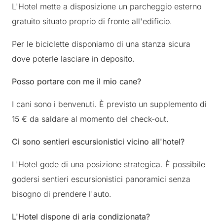
L'Hotel
mette
a
disposizione
un
parcheggio
esterno
gratuito
situato
proprio
di
fronte
all'edificio
.
Per le biciclette disponiamo di una stanza sicura
dove poterle lasciare in deposito.
Posso
portare
con
me
il
mio
cane
?
I
cani
sono
i
benvenuti
.
È
previsto
un
supplemento
di
15
€
da
saldare
al
momento
del
check
-
out
.
Ci
sono
sentieri
escursionistici
vicino
all'hotel
?
L'Hotel
gode
di
una
posizione
strategica
.
È
possibile
godersi
sentieri
escursionistici
panoramici
senza
bisogno
di
prendere
l'auto
.
L'Hotel dispone di aria condizionata?